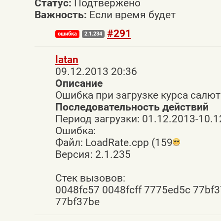
Статус:
Подтвержено
Важность:
Если время будет
#291
ошибка
2.1.234
latan
09.12.2013 20:36
Описание
Ошибка при загрузке курса салют
Последовательность действий
Период загрузки: 01.12.2013-10.
Ошибка:
Файл: LoadRate.cpp (159
Версия: 2.1.235
Стек вызовов:
0048fc57 0048fcff 7775ed5c 77bf
77bf37be