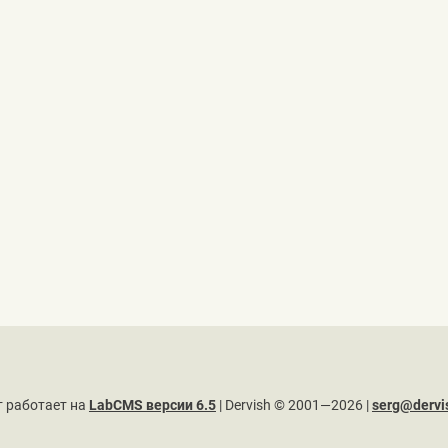
т работает на
LabCMS версии 6.5
| Dervish © 2001—2026 |
serg@dervi