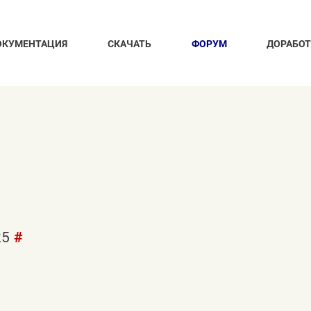
ОКУМЕНТАЦИЯ
СКАЧАТЬ
ФОРУМ
ДОРАБО
25
#
я бюджета на месяц (и возможность копиров
а и отображение его исполнения.
егруза. ищю программу для контроля, наверн