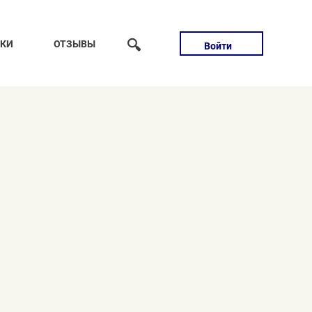
🔍
ТКИ
ОТЗЫВЫ
Войти
ать его на следующие месяца).
ое остановлюсь на вашей.